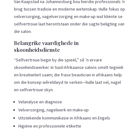
Van Kaapstad na Johannesburg bou hierdie professionals ‘n
brug tussen tradisie en moderne wetenskap. Hulle fokus op
velversorging, nagelverzorging en make-up wat kliënte se
selfvertroue laat herontstaan onder die sagte beligting van
die salon.
Belangrike vaardighede in
skoonheidsdienste
“Selfvertroue begin by die spieël,” sê ’n ervare
skoonheidswerker. In Suid-Afrikaanse salons smelt tegniek
en kreatiwiteit saam; die frase beautician in afrikaans help
om die konsep wêreldwyd te verken—hulle laat vel, nagel
en selfvertroue skyn.
Velanalyse en diagnose
Velversorging, nagelwerk en make-up
Uitstekende kommunikasie in Afrikaans en Engels
Higiëne en professionele etikette