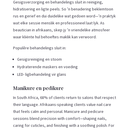
Gesigsverzorging en behandelings sluit in reiniging,
hidratisering en ligte peels. So ’n benadering beklemtoon
rus en gerief en dui duidelike wat gedoen word—’n praktyk
wat elke sessie menslik en professioneel laat lyk. As
beautician in afrikaans, skep jy ’n vriendelike atmosfeer
waar kliënte hul behoeftes maklik kan verwoord.
Populêre behandelings sluit in:
Gesigsreiniging en stoom
Hydraterende maskers en voeding
LED- ligbehandeling vir glans
Manikure en pedikure
In South Africa, 68% of clients return to salons that respect
their language. Afrikaans-speaking clients value nail care
that feels calm and personal. Manicure and pedicure
sessions blend precision with comfort—shaping nails,
caring for cuticles, and finishing with a soothing polish. For