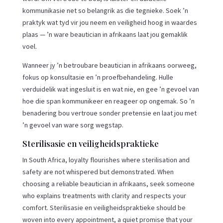
kommunikasie net so belangrik as die tegnieke. Soek ’n
praktyk wat tyd vir jou neem en veiligheid hoog in waardes
plaas — ’n ware beautician in afrikaans laat jou gemaklik
voel.
Wanneer jy ’n betroubare beautician in afrikaans oorweeg,
fokus op konsultasie en ’n proefbehandeling. Hulle
verduidelik wat ingesluit is en wat nie, en gee ’n gevoel van
hoe die span kommunikeer en reageer op ongemak. So ’n
benadering bou vertroue sonder pretensie en laat jou met
’n gevoel van ware sorg wegstap.
Sterilisasie en veiligheidspraktieke
In South Africa, loyalty flourishes where sterilisation and
safety are not whispered but demonstrated. When
choosing a reliable beautician in afrikaans, seek someone
who explains treatments with clarity and respects your
comfort. Sterilisasie en veiligheidspraktieke should be
woven into every appointment, a quiet promise that your