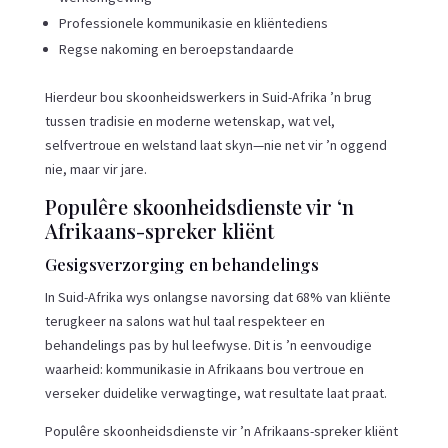
Professionele kommunikasie en kliëntediens
Regse nakoming en beroepstandaarde
Hierdeur bou skoonheidswerkers in Suid-Afrika ’n brug
tussen tradisie en moderne wetenskap, wat vel,
selfvertroue en welstand laat skyn—nie net vir ’n oggend
nie, maar vir jare.
Populêre skoonheidsdienste vir ‘n
Afrikaans-spreker kliënt
Gesigsverzorging en behandelings
In Suid-Afrika wys onlangse navorsing dat 68% van kliënte
terugkeer na salons wat hul taal respekteer en
behandelings pas by hul leefwyse. Dit is ’n eenvoudige
waarheid: kommunikasie in Afrikaans bou vertroue en
verseker duidelike verwagtinge, wat resultate laat praat.
Populêre skoonheidsdienste vir ’n Afrikaans-spreker kliënt