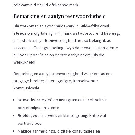
relevant in die Suid-Afrikaanse mark.
Bemarking en aanlyn teenwoordigheid
Die toekoms van skoonheidswerk in Suid-Afrika draai
steeds om digitale lig. In ’n mark wat voortdurend beweeg,
is ’n sterk aanlyn teenwoordigheid net so belangrik as
vakkennis. Onlangse peilings wys dat sewe uit tien kliënte
hul besluit oor ’n salon eerste aanlyn neem. Dis die
werklikheid!
Bemarking en aanlyn teenwoordigheid vra meer as net
pragtige beelde; dit vra gerigte, konsekwente
kommunikasie.
Netwerkstrategieë op Instagram en Facebook vir
portefeuljes en kliënte
Beelde, voor-na-werk en klante-getuigskrifte wat
vertroue bou
Maklike aanmeldings, digitale konsultasies en