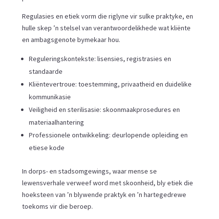
Regulasies en etiek vorm die riglyne vir sulke praktyke, en
hulle skep ’n stelsel van verantwoordelikhede wat kliënte
en ambagsgenote bymekaar hou.
Reguleringskontekste: lisensies, registrasies en
standaarde
Kliëntevertroue: toestemming, privaatheid en duidelike
kommunikasie
Veiligheid en sterilisasie: skoonmaakprosedures en
materiaalhantering
Professionele ontwikkeling: deurlopende opleiding en
etiese kode
In dorps- en stadsomgewings, waar mense se
lewensverhale verweef word met skoonheid, bly etiek die
hoeksteen van ’n blywende praktyk en ’n hartegedrewe
toekoms vir die beroep.