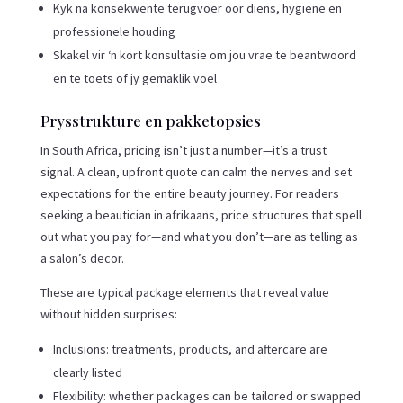
Kyk na konsekwente terugvoer oor diens, hygiëne en
professionele houding
Skakel vir ‘n kort konsultasie om jou vrae te beantwoord
en te toets of jy gemaklik voel
Prysstrukture en pakketopsies
In South Africa, pricing isn’t just a number—it’s a trust
signal. A clean, upfront quote can calm the nerves and set
expectations for the entire beauty journey. For readers
seeking a beautician in afrikaans, price structures that spell
out what you pay for—and what you don’t—are as telling as
a salon’s decor.
These are typical package elements that reveal value
without hidden surprises:
Inclusions: treatments, products, and aftercare are
clearly listed
Flexibility: whether packages can be tailored or swapped