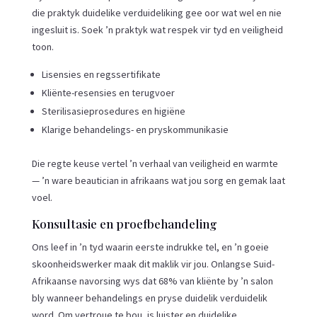
die praktyk duidelike verduideliking gee oor wat wel en nie
ingesluit is. Soek ’n praktyk wat respek vir tyd en veiligheid
toon.
Lisensies en regssertifikate
Kliënte-resensies en terugvoer
Sterilisasieprosedures en higiëne
Klarige behandelings- en pryskommunikasie
Die regte keuse vertel ’n verhaal van veiligheid en warmte
— ’n ware beautician in afrikaans wat jou sorg en gemak laat
voel.
Konsultasie en proefbehandeling
Ons leef in ’n tyd waarin eerste indrukke tel, en ’n goeie
skoonheidswerker maak dit maklik vir jou. Onlangse Suid-
Afrikaanse navorsing wys dat 68% van kliënte by ’n salon
bly wanneer behandelings en pryse duidelik verduidelik
word. Om vertroue te bou, is luister en duidelike