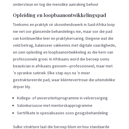
ondersteun en tog die menslike aanraking behou!
Opleiding en loopbaanontwikkelingspad
Toekoms en praktyk vir skoonheidswerk in Suid-Afrika loop
nie net oor glansende behandelings nie, maar oor die pad
van kontinuerlike leer en praktykervaring. Diegene wat die
veld betrag, balanseer vakkennis met digitale vaardighede,
en sien opleiding en loopbaanontwikkeling as die kern van
professionele groei. In Afrikaans word die beroep soms
beautician in afrikaans genoem—professioneel, maar met
’n sprankie satiriek. Elke stap wys na ’n meer
gestruktureerde pad, waar kliëntevertroue die uiteindelike
drijver bly.
Kollege- of universiteitsprogramme in velversorging
Salonkursusse met mentorskapprogramme
Sertifikate in spesialisasies soos gesigsbehandeling
Sulke strukture laat die beroep blom en hou standaarde