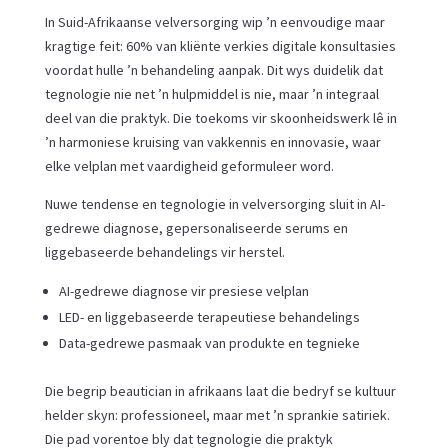
In Suid-Afrikaanse velversorging wip ’n eenvoudige maar
kragtige feit: 60% van kliënte verkies digitale konsultasies
voordat hulle ’n behandeling aanpak. Dit wys duidelik dat
tegnologie nie net ’n hulpmiddel is nie, maar ’n integraal
deel van die praktyk. Die toekoms vir skoonheidswerk lê in
’n harmoniese kruising van vakkennis en innovasie, waar
elke velplan met vaardigheid geformuleer word.
Nuwe tendense en tegnologie in velversorging sluit in AI-
gedrewe diagnose, gepersonaliseerde serums en
liggebaseerde behandelings vir herstel.
AI-gedrewe diagnose vir presiese velplan
LED- en liggebaseerde terapeutiese behandelings
Data-gedrewe pasmaak van produkte en tegnieke
Die begrip beautician in afrikaans laat die bedryf se kultuur
helder skyn: professioneel, maar met ’n sprankie satiriek.
Die pad vorentoe bly dat tegnologie die praktyk