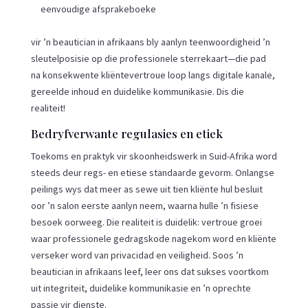
eenvoudige afsprakeboeke
vir ’n beautician in afrikaans bly aanlyn teenwoordigheid ’n
sleutelposisie op die professionele sterrekaart—die pad
na konsekwente kliëntevertroue loop langs digitale kanale,
gereelde inhoud en duidelike kommunikasie. Dis die
realiteit!
Bedryfverwante regulasies en etiek
Toekoms en praktyk vir skoonheidswerk in Suid-Afrika word
steeds deur regs- en etiese standaarde gevorm. Onlangse
peilings wys dat meer as sewe uit tien kliënte hul besluit
oor ’n salon eerste aanlyn neem, waarna hulle ’n fisiese
besoek oorweeg. Die realiteit is duidelik: vertroue groei
waar professionele gedragskode nagekom word en kliënte
verseker word van privacidad en veiligheid. Soos ’n
beautician in afrikaans leef, leer ons dat sukses voortkom
uit integriteit, duidelike kommunikasie en ’n oprechte
passie vir dienste.