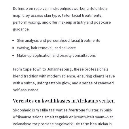
Definisie en rolle van ‘n skoonheidswerker unfold like a
map: they assess skin type, tailor facial treatments,
perform waxing, and offer makeup artistry and post-care
guidance.
Skin analysis and personalised facial treatments
Waxing, hair removal, and nail care
Make-up application and beauty consultations
From Cape Town to Johannesburg, these professionals
blend tradition with modern science, ensuring clients leave
with a subtle, unforgettable glow, and a sense of renewed
self-assurance.
Vereistes en kwalifikasies in Afrikaans verken
Skoonheid is ‘n stille taal wat selfvertroue fluister. In Suid-
Afrikaanse salons smelt tegniek en kreatiwiteit saam—van
velanalyse tot preciese nagelwerk. Die term beautician in