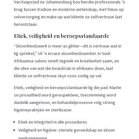
Van Kaapstad na Johannesburg bou hierdie professionals ’n
brug tussen tradisie en moderne wetenskap, met fokus op
velversorging en make-up wat kliënte se selfvertroue laat
herontstaan.
Etiek, veiligheid en beroepsstandaarde
“Skoonheidswerk is meer as glitter—dit is vertroue wat in
lig sprinkel,” sê ’n ervare skoonheidswerker. In Suid-
Afrikaanse salons smelt tegniek en kreatiwiteit saam, en
die idee van wat die beautician in afrikaans doen, laat
kliënte se selfvertroue skyn soos sonlig op vel.
Etiek, veiligheid en beroepsstandaarde lig die pad. Klante
se privaatheid word gerespekteer, toestemming word
duidelik aangetoon, en behandelprosesse volg streng
higiënepraktyke en sterilisasie.
Etiek en integriteit in alle prosedures
Veiligheid en higiëne: steriele gereedskap en skoon
werkomgewing