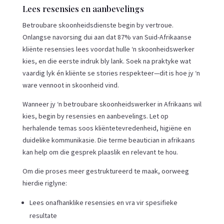
Lees resensies en aanbevelings
Betroubare skoonheidsdienste begin by vertroue.
Onlangse navorsing dui aan dat 87% van Suid-Afrikaanse
kliënte resensies lees voordat hulle ‘n skoonheidswerker
kies, en die eerste indruk bly lank. Soek na praktyke wat
vaardig lyk én kliënte se stories respekteer—dit is hoe jy ‘n
ware vennoot in skoonheid vind.
Wanneer jy ‘n betroubare skoonheidswerker in Afrikaans wil
kies, begin by resensies en aanbevelings. Let op
herhalende temas soos kliëntetevredenheid, higiëne en
duidelike kommunikasie. Die terme beautician in afrikaans
kan help om die gesprek plaaslik en relevant te hou.
Om die proses meer gestruktureerd te maak, oorweeg
hierdie riglyne:
Lees onafhanklike resensies en vra vir spesifieke
resultate