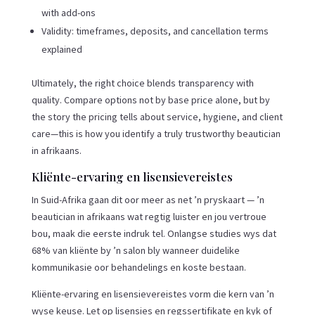
with add-ons
Validity: timeframes, deposits, and cancellation terms
explained
Ultimately, the right choice blends transparency with
quality. Compare options not by base price alone, but by
the story the pricing tells about service, hygiene, and client
care—this is how you identify a truly trustworthy beautician
in afrikaans.
Kliënte-ervaring en lisensievereistes
In Suid-Afrika gaan dit oor meer as net ’n pryskaart — ’n
beautician in afrikaans wat regtig luister en jou vertroue
bou, maak die eerste indruk tel. Onlangse studies wys dat
68% van kliënte by ’n salon bly wanneer duidelike
kommunikasie oor behandelings en koste bestaan.
Kliënte-ervaring en lisensievereistes vorm die kern van ’n
wyse keuse. Let op lisensies en regssertifikate en kyk of